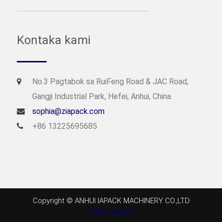
Kontaka kami
No.3 Pagtabok sa RuiFeng Road & JAC Road,
Gangji Industrial Park, Hefei, Anhui, China
sophia@ziapack.com
+86 13225695685
Copyright © ANHUI IAPACK MACHINERY CO.,LTD
XML Sitemap