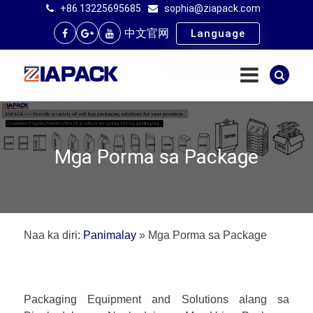
+86 13225695685
sophia@ziapack.com
中文官网
Language
Mga Porma sa Package
Naa ka diri:
Panimalay
»
Mga Porma sa Package
Packaging Equipment and Solutions alang sa