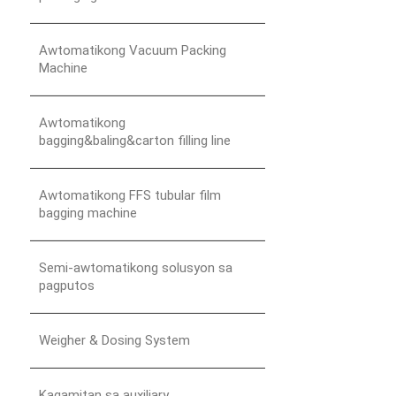
Awtomatikong Vacuum Packing
Machine
Awtomatikong
bagging&baling&carton filling line
Awtomatikong FFS tubular film
bagging machine
Semi-awtomatikong solusyon sa
pagputos
Weigher & Dosing System
Kagamitan sa auxiliary