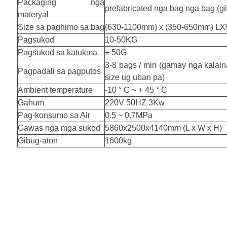
Packaging nga
prefabricated nga bag nga bag (gi
materyal
Size sa paghimo sa bag
(630-1100mm) x (350-650mm) L
Pagsukod
10-50KG
Pagsukod sa katukma
± 50G
3-8 bags / min (gamay nga kalai
Pagpadali sa pagputos
size ug uban pa)
Ambient temperature
-10 ° C ~ + 45 ° C
Gahum
220V 50HZ 3Kw
Pag-konsumo sa Air
0.5 ~ 0.7MPa
Gawas nga mga sukod
5860x2500x4140mm (L x W x H)
Gibug-aton
1600kg