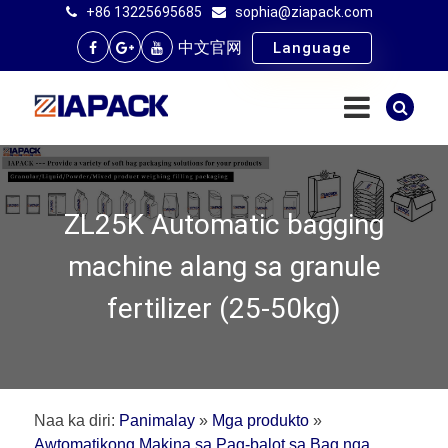
+86 13225695685
sophia@ziapack.com
中文官网
Language
ZL25K Automatic bagging
machine alang sa granule
fertilizer (25-50kg)
Naa ka diri:
Panimalay
»
Mga produkto
»
Awtomatikong Makina sa Pag-balot sa Bag nga