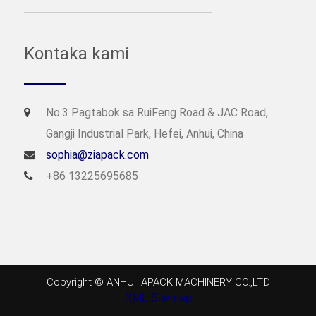
Kontaka kami
No.3 Pagtabok sa RuiFeng Road & JAC Road,
Gangji Industrial Park, Hefei, Anhui, China
sophia@ziapack.com
+86 13225695685
Copyright © ANHUI IAPACK MACHINERY CO.,LTD
XML Sitemap