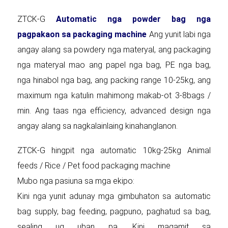
ZTCK-G
Automatic nga powder bag nga
pagpakaon sa packaging machine
Ang yunit labi nga
angay alang sa powdery nga materyal, ang packaging
nga materyal mao ang papel nga bag, PE nga bag,
nga hinabol nga bag, ang packing range 10-25kg, ang
maximum nga katulin mahimong makab-ot 3-8bags /
min. Ang taas nga efficiency, advanced design nga
angay alang sa nagkalainlaing kinahanglanon.
ZTCK-G hingpit nga automatic 10kg-25kg Animal
feeds / Rice / Pet food packaging machine
Mubo nga pasiuna sa mga ekipo:
Kini nga yunit adunay mga gimbuhaton sa automatic
bag supply, bag feeding, pagpuno, paghatud sa bag,
sealing ug uban pa. Kini magamit sa