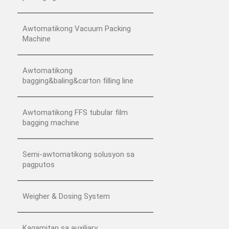
Awtomatikong Vacuum Packing
Machine
Awtomatikong
bagging&baling&carton filling line
Awtomatikong FFS tubular film
bagging machine
Semi-awtomatikong solusyon sa
pagputos
Weigher & Dosing System
Kagamitan sa auxiliary